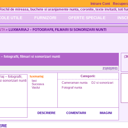
Intrare Cont
Recupera
Rochii de mireasa, buchete si aranjamente nunta, coronite, texte invitatii, toti fur
COLE UTILE
FURNIZORI
OFERTE SPECIALE
INSC
NTA
»
LUXMARIAJ – FOTOGRAFII, FILMARI SI SONORIZARI NUNTI
– fotografii, filmari si sonorizari nunti
(
3
21|02|2011
Categorii:
luxmariaj
Iasi
Cameraman nunta
DJ si sonorizari
Suceava
Vaslui
Fotograf nunta
DESCRIERE
COMENTARII
IMAGINI
ERE