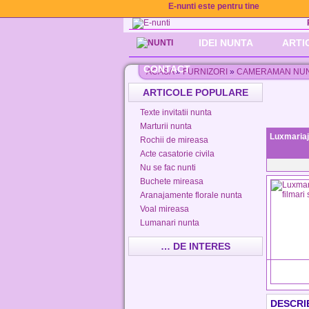
E-nunti este pentru tine
IDEI NUNTA
ARTI
CONTACT
ACASA
»
FURNIZORI
»
CAMERAMAN NU
ARTICOLE POPULARE
Texte invitatii nunta
Marturii nunta
Luxmariaj 
Rochii de mireasa
Acte casatorie civila
Nu se fac nunti
Buchete mireasa
Aranajamente florale nunta
Voal mireasa
Lumanari nunta
… DE INTERES
DESCRI