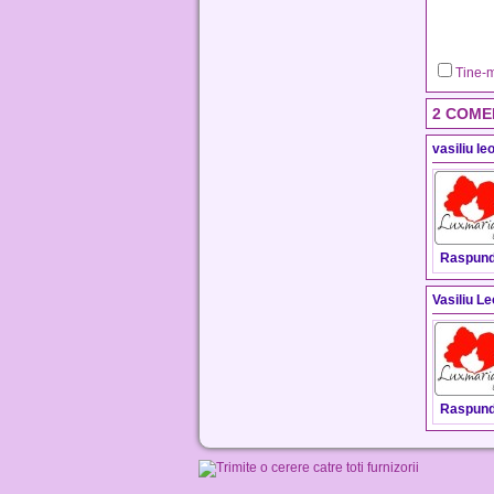
Tine-m
2 COME
vasiliu le
Raspun
Vasiliu L
Raspun