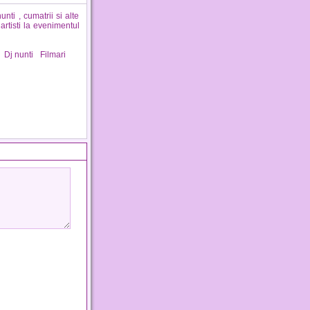
nti , cumatrii si alte
artisti la evenimentul
Dj nunti
Filmari