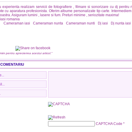
 experienta realizam servicii de fotografiere , filmare si sonorizare cu dj pentru nu
e cu aparatura profesionista.
Oferim albume personalizate tip carte. Intermediem 
stra. Asiguram lumini , lasere si fum. Preturi minime , seriozitate maxima!
 iasi romania
:
Cameraman iasi
Cameraman nunta
Cameraman nunti
Dj iasi
Dj nunta iasi
umim pentru aprecierrea acestui articol."
 COMENTARIU
CAPTCHA Code
*