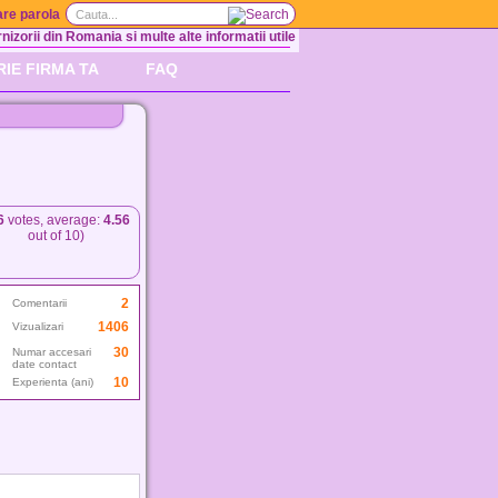
re parola
nizorii din Romania si multe alte informatii utile
RIE FIRMA TA
FAQ
6
votes, average:
4.56
out of 10)
2
Comentarii
1406
Vizualizari
30
Numar accesari
date contact
10
Experienta (ani)