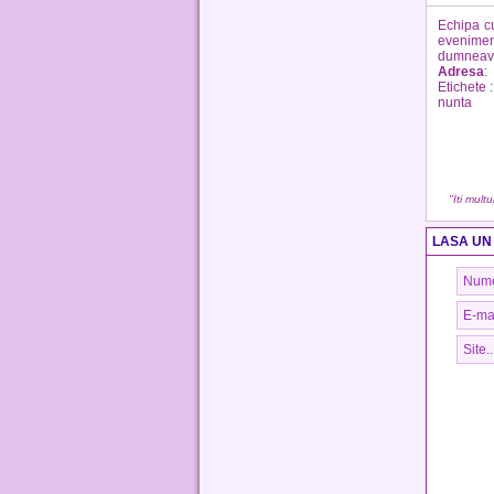
Echipa cu
eveniment
dumneavoa
Adresa
:
Etichete 
nunta
"Iti mult
LASA UN