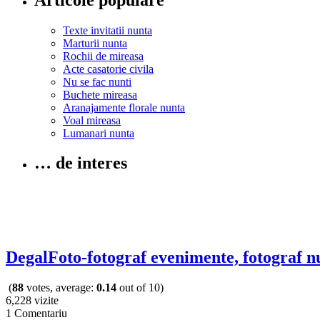
Texte invitatii nunta
Marturii nunta
Rochii de mireasa
Acte casatorie civila
Nu se fac nunti
Buchete mireasa
Aranajamente florale nunta
Voal mireasa
Lumanari nunta
… de interes
DegalFoto-fotograf evenimente, fotograf n
(
88
votes, average:
0.14
out of 10)
6,228 vizite
1 Comentariu