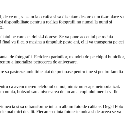
i, de ce nu, sa stam la o cafea si sa discutam despre cum ti-ar place sa
 disponibilitate pentru a realiza fotografii nu numai la nunti si
ta.
ltatul pe care cei doi si-l doresc. Se va pune accentul pe rochia
final va fi ca o masina a timpului: peste ani, el ii va transporta pe cei
ntat de fotografii. Fericirea parintilor, mandria de pe chipul bunicilor,
 pentru a imortaliza petrecerea de aniversare.
 sa pastreze amintirile atat de pretioase pentru tine si pentru familia
 pentru ca avem mereu telefonul cu noi, nimic nu scapa neimortalizat.
 nunta, botezul sau aniversarea de un an a copilului merita sa fie
iziunea ta si sa o transforme intr-un album foto de calitate. Degal Foto
cele mai mici detalii. Fiecare sedinta foto este unica si de aceea se va