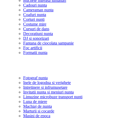
Buchete mireasa lumanari
Cadouri nunta
Cameraman nunta
Coafuri nunta
Corturi nunti
Costume mire
Cursuri de dans
Decoratiuni nunta
DJ si sonorizari
Fantana de ciocolata sampanie
Foc artificii
Formatii nunta
Fotograf nunta
Inele de logodna si verighete
Intretinere si infrumusetare
Invitatii nunta si meniuri nunta
Limuzine microbuze transport nunti
Luna de miere
Machiaj de nunta
Marturii si cocarde
Masini de epoca