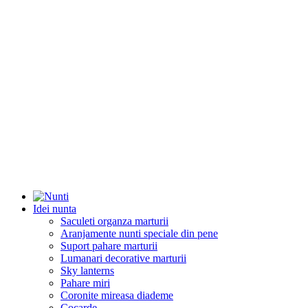
Idei nunta
Saculeti organza marturii
Aranjamente nunti speciale din pene
Suport pahare marturii
Lumanari decorative marturii
Sky lanterns
Pahare miri
Coronite mireasa diademe
Cocarde