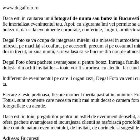
www.degalfoto.ro
Daca esti in cautarea unui
fotograf de nunta sau botez in Bucuresti
fie imortalizat evenimentul tau. Apoi, cu siguranta îmi vei permite sa a
botezuri, dar si la evenimente corporate, conferinte, targuri, arhitectu
Degal Foto se va ocupa de integrarea mirelui si a miresei in atmosfera 
miresei, pe machiaj si coafura, pe accesorii, precum si pe costumul mirel
doi in trecut, in ziua nuntii, si ii va lasa sa se bucure din nou de atmosf
Degal Foto ofera pachete avantajoase si pentru botez. Intreaga familie se
duiosia din ochii invitatilor – toate vor fi surprinse cu atentie. Iar ca
Indiferent de evenimentul pe care il organizezi, Degal Foto va veni cu c
ta.
Fiecare zi este pretioasa, fiecare moment merita pastrat in amintire. F
Totusi, sunt momente care necesita mult mai mult decat o camera foto 
fotografiate cu atentie.
Daca esti in toiul pregatirilor pentru un astfel de eveniment deosebit, a
ofera pachete avantajoase si incurajeaza clientii sa rasfoiasca portofolii
tine cont de natura evenimentului, de invitati, de dorintele si sugestiil
Adresa:
Bucuresti