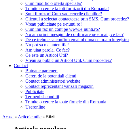
Cum modific o oferta speciala?
Trimite o cerere la toti furnizorii din Romania!
Sunt furnizor! Cum vad cererile clientilor?
Clientul a selectat contacteaza prin SMS. Cum procedez?
Vreau publicitate pe e-nunti.ro!
Cum imi fac un cont pe www.e-nunti.ro?
Nu am primit mesajul de confirmare pe e-mail, ce fac?
De ce trebuie sa confirm emailul dupa ce m-am inregistra
Nu pot sa ma autentific!
Am uitat parola. Ce fac?
Ce este un Articol Util?
Vreau sa public un Articol Util. Cum procedez?
Contact
Butoane parteneri
Cereri de la potentiali clienti
Contact administratori website
Contact reprezentant vanzari magazin
Publicitate
Termeni si conditii
Trimite o cerere la toate firmele din Romania
Useronline
Acasa
»
Articole utile
»
Stiri
Articole populare