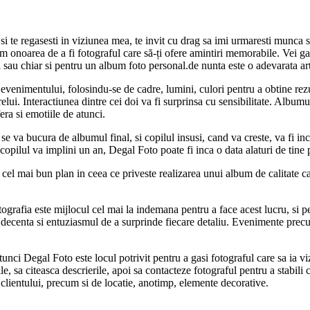
si te regasesti in viziunea mea, te invit cu drag sa imi urmaresti munca s
m onoarea de a fi fotograful care să-ți ofere amintiri memorabile. Vei gasi
ra sau chiar si pentru un album foto personal.de nunta este o adevarata ar
evenimentului, folosindu-se de cadre, lumini, culori pentru a obtine rezu
ui. Interactiunea dintre cei doi va fi surprinsa cu sensibilitate. Albumul 
era si emotiile de atunci.
 va bucura de albumul final, si copilul insusi, cand va creste, va fi inca
nd copilul va implini un an, Degal Foto poate fi inca o data alaturi de tine
el mai bun plan in ceea ce priveste realizarea unui album de calitate care
otografia este mijlocul cel mai la indemana pentru a face acest lucru, si
decenta si entuziasmul de a surprinde fiecare detaliu. Evenimente precum
tunci Degal Foto este locul potrivit pentru a gasi fotograful care sa ia v
le, sa citeasca descrierile, apoi sa contacteze fotograful pentru a stabili 
e clientului, precum si de locatie, anotimp, elemente decorative.