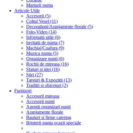
Marturii nunta
Articole Utile
Accesorii (5)
Coltul Vesel (11)
Decoratiuni/Aranjamente florale (5)
Foto-Video (14)
Informatii utile (6)
Invitatii de nunta (7)
Machiaj/Coafura (9)
Muzica nunta (5)
Organizare nunti (6)
Rochii de mireasa (16)
Sfaturi si idei (16)
Stiri (27)
Targuri & Expozitii (13)
Traditii si obiceiuri (2)
Furnizori
Accesorii mireasa
Accesorii nunti
Agentii organizari nunti
Aranjamente florale
Bauturi si firme catering
Bijuterii nunta ocazii speciale