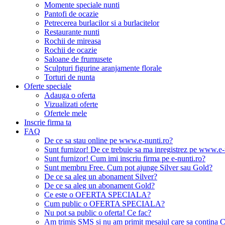
Momente speciale nunti
Pantofi de ocazie
Petrecerea burlacilor si a burlacitelor
Restaurante nunti
Rochii de mireasa
Rochii de ocazie
Saloane de frumusete
Sculpturi figurine aranjamente florale
Torturi de nunta
Oferte speciale
Adauga o oferta
Vizualizati oferte
Ofertele mele
Inscrie firma ta
FAQ
De ce sa stau online pe www.e-nunti.ro?
Sunt furnizor! De ce trebuie sa ma inregistrez pe www.e-
Sunt furnizor! Cum imi inscriu firma pe e-nunti.ro?
Sunt membru Free. Cum pot ajunge Silver sau Gold?
De ce sa aleg un abonament Silver?
De ce sa aleg un abonament Gold?
Ce este o OFERTA SPECIALA?
Cum public o OFERTA SPECIALA?
Nu pot sa public o oferta! Ce fac?
Am trimis SMS si nu am primit mesajul care sa contina C