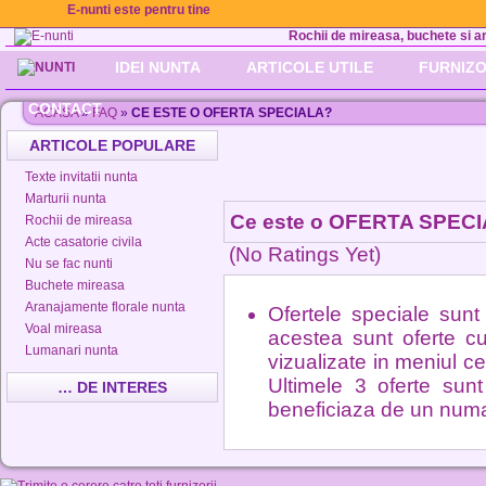
E-nunti este pentru tine
Rochii de mireasa, buchete si aran
IDEI NUNTA
ARTICOLE UTILE
FURNIZO
CONTACT
ACASA
»
FAQ
»
CE ESTE O OFERTA SPECIALA?
ARTICOLE POPULARE
Texte invitatii nunta
Marturii nunta
Ce este o OFERTA SPEC
Rochii de mireasa
Acte casatorie civila
(No Ratings Yet)
Nu se fac nunti
Buchete mireasa
Aranajamente florale nunta
Ofertele speciale sunt 
Voal mireasa
acestea sunt oferte cu r
Lumanari nunta
vizualizate in meniul ce
Ultimele 3 oferte sun
… DE INTERES
beneficiaza de un numar