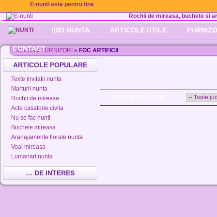
E-nunti este pentru tine
Rochii de mireasa, buchete si aran
IDEI NUNTA
ARTICOLE UTILE
FURNIZO
CONTACT
ACASA
»
FURNIZORI
»
FOC ARTIFICII
ARTICOLE POPULARE
Texte invitatii nunta
Marturii nunta
FILTRARE DUPA JUDET :
Rochii de mireasa
Acte casatorie civila
Nu se fac nunti
Buchete mireasa
Aranajamente florale nunta
Voal mireasa
Lumanari nunta
… DE INTERES