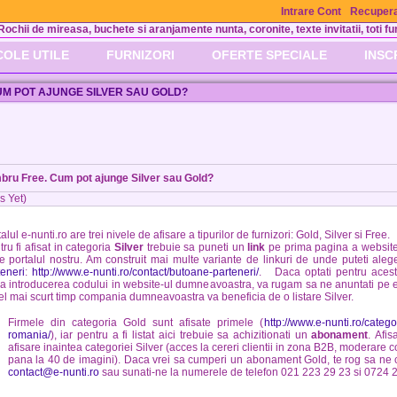
Intrare Cont
Recupera
Rochii de mireasa, buchete si aranjamente nunta, coronite, texte invitatii, toti fur
COLE UTILE
FURNIZORI
OFERTE SPECIALE
INSC
M POT AJUNGE SILVER SAU GOLD?
ru Free. Cum pot ajunge Silver sau Gold?
s Yet)
alul e-nunti.ro are trei nivele de afisare a tipurilor de furnizori: Gold, Silver si Free.
ru fi afisat in categoria
Silver
trebuie sa puneti un
link
pe prima pagina a websit
re portalul nostru. Am construit mai multe variante de linkuri de unde puteti ale
teneri
:
http://www.e-nunti.ro/contact/butoane-parteneri/
. Daca optati pentru aces
a introducerea codului in website-ul dumneavoastra, va rugam sa ne anuntati pe e-
cel mai scurt timp compania dumneavoastra va beneficia de o listare Silver.
Firmele din categoria Gold sunt afisate primele (
http://www.e-nunti.ro/categ
romania/
), iar pentru a fi listat aici trebuie sa achizitionati un
abonament
. Afi
afisare inaintea categoriei Silver (acces la cereri clientii in zona B2B, moderare
pana la 40 de imagini). Daca vrei sa cumperi un abonament Gold, te rog sa ne c
contact@e-nunti.ro
sau sunati-ne la numerele de telefon 021 223 29 23 si 0724 