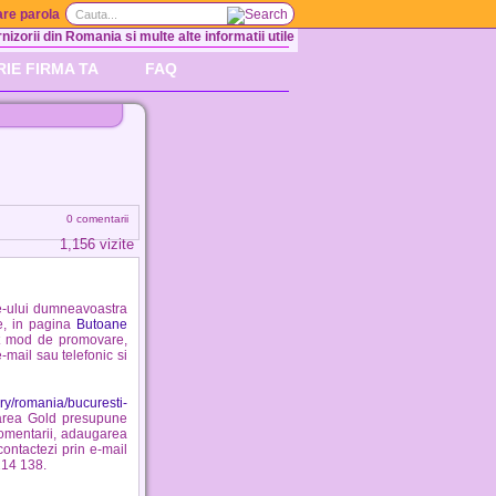
re parola
nizorii din Romania si multe alte informatii utile
RIE FIRMA TA
FAQ
0 comentarii
1,156 vizite
e-ului dumneavoastra
ge, in pagina
Butoane
t mod de promovare,
mail sau telefonic si
ory/romania/bucuresti-
sarea Gold presupune
 comentarii, adaugarea
ontactezi prin e-mail
214 138.