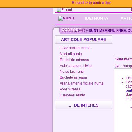
E-nunti este pentru tine
IDEI NUNTA
ARTI
CONTACT
ACASA
»
FAQ
»
SUNT MEMBRU FREE. CU
ARTICOLE POPULARE
Texte invitatii nunta
Marturii nunta
Sunt memb
Rochii de mireasa
Acte casatorie civila
(No Rating
Nu se fac nunti
Buchete mireasa
Port
Pent
Aranajamente florale nunta
cat
Voal mireasa
par
dup
Lumanari nunta
in 
… DE INTERES