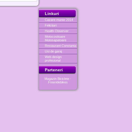
Linkuri
Cazare munte 2014
Felicitari
Health Observer
Motocositoare
Motosapatoare
Restaurant Constanta
Usi de garaj
Web design
profesional
Parteneri
Magazin Biciclete -
Freeridebikes