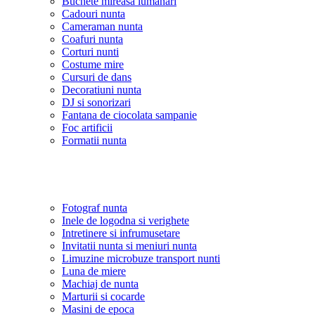
Buchete mireasa lumanari
Cadouri nunta
Cameraman nunta
Coafuri nunta
Corturi nunti
Costume mire
Cursuri de dans
Decoratiuni nunta
DJ si sonorizari
Fantana de ciocolata sampanie
Foc artificii
Formatii nunta
Fotograf nunta
Inele de logodna si verighete
Intretinere si infrumusetare
Invitatii nunta si meniuri nunta
Limuzine microbuze transport nunti
Luna de miere
Machiaj de nunta
Marturii si cocarde
Masini de epoca