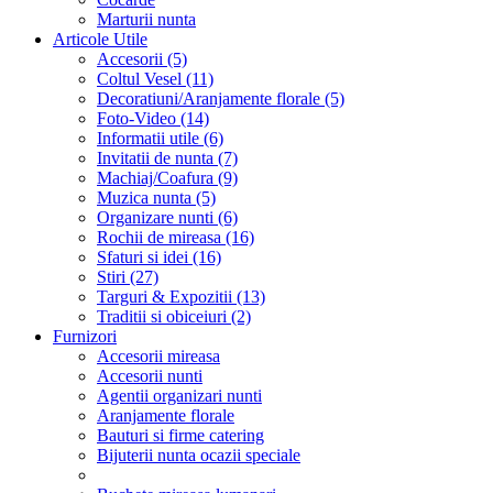
Marturii nunta
Articole Utile
Accesorii (5)
Coltul Vesel (11)
Decoratiuni/Aranjamente florale (5)
Foto-Video (14)
Informatii utile (6)
Invitatii de nunta (7)
Machiaj/Coafura (9)
Muzica nunta (5)
Organizare nunti (6)
Rochii de mireasa (16)
Sfaturi si idei (16)
Stiri (27)
Targuri & Expozitii (13)
Traditii si obiceiuri (2)
Furnizori
Accesorii mireasa
Accesorii nunti
Agentii organizari nunti
Aranjamente florale
Bauturi si firme catering
Bijuterii nunta ocazii speciale