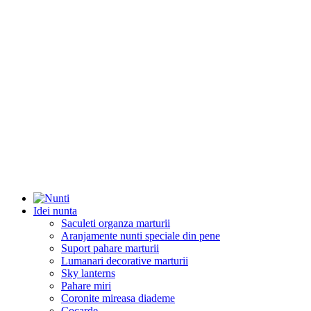
Idei nunta
Saculeti organza marturii
Aranjamente nunti speciale din pene
Suport pahare marturii
Lumanari decorative marturii
Sky lanterns
Pahare miri
Coronite mireasa diademe
Cocarde