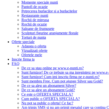
Momente speciale nunti
Pantofi de ocazie
Petrecerea burlacilor si a burlacitelor
Restaurante nunti
Rochii de mireasa
Rochii de ocazie
Saloane de frumusete
Sculpturi figurine aranjamente florale
Torturi de nunta
Oferte speciale
Adauga o oferta
Vizualizati oferte
Ofertele mele
Inscrie firma ta
FAQ
De ce sa stau online pe www.e-nunti.ro?
Sunt furnizor! De ce trebuie sa ma inregistrez pe www.e-
Sunt furnizor! Cum imi inscriu firma pe e-nunti.ro?
Sunt membru Free. Cum pot ajunge Silver sau Gold?
De ce sa aleg un abonament Silver?
De ce sa aleg un abonament Gold?
Ce este o OFERTA SPECIALA?
Cum public o OFERTA SPECIALA?
Nu pot sa public o oferta! Ce fac?
Am trimis SMS si nu am primit mesajul care sa contina C