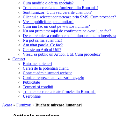
Cum modific o oferta speciala?
Trimite o cerere la toti furnizorii din Romania!
Sunt furnizor! Cum vad cererile clientilor?
Clientul a selectat contacteaza prin SMS. Cum procedez?
Vreau publicitate pe e-nunti.ro!
Cum imi fac un cont pe www.e-nunti.ro?
Nu am primit mesajul de confirmare pe e-mail, ce fac?
De ce trebuie sa confirm emailul dupa ce m-am inregistra
Nu pot sa ma autentific!
Am uitat parola. Ce fac?
Ce este un Articol Util?
Vreau sa public un Articol Util. Cum procedez?
Contact
Butoane parteneri
Cereri de la potentiali clienti
Contact administratori website
Contact reprezentant vanzari magazin
Publicitate
Termeni si conditii
Trimite o cerere la toate firmele din Romania
Useronline
Acasa
»
Furnizori
»
Buchete mireasa lumanari
Articole populare