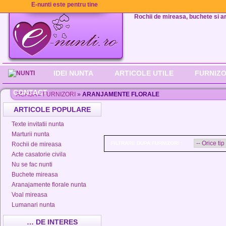
E-nunti este pentru tine
Rochii de mireasa, buchete si aran
IDEI NUNTA
ARTICOLE UTILE
FURNIZO
CONTACT
ACASA
»
FURNIZORI
»
ARANJAMENTE FLORALE
ARTICOLE POPULARE
Texte invitatii nunta
Marturii nunta
FILTRARE DUPA FURNIZORI :
Rochii de mireasa
Acte casatorie civila
Nu se fac nunti
Buchete mireasa
Aranajamente florale nunta
Voal mireasa
Lumanari nunta
… DE INTERES