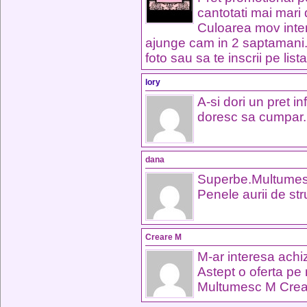
cantotati mai mari
Culoarea mov intens
ajunge cam in 2 saptamani.
foto sau sa te inscrii pe list
lory
A-si dori un pret 
doresc sa cumpar
dana
Superbe.Multumes
Penele aurii de str
Creare M
M-ar interesa achi
Astept o oferta pe 
Multumesc M Crea