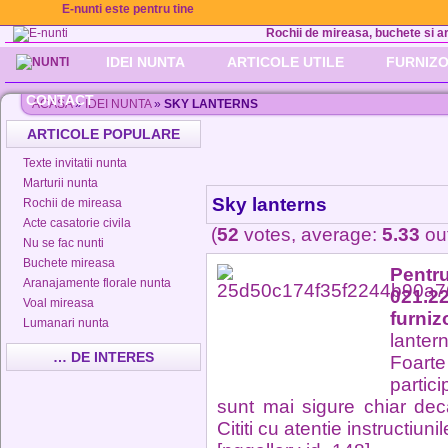
E-nunti este pentru tine
Rochii de mireasa, buchete si aran
IDEI NUNTA
ARTICOLE UTILE
FURNIZO
CONTACT
ACASA
»
IDEI NUNTA
»
SKY LANTERNS
ARTICOLE POPULARE
Texte invitatii nunta
Marturii nunta
Sky lanterns
Rochii de mireasa
Acte casatorie civila
(
52
votes, average:
5.33
out
Nu se fac nunti
Buchete mireasa
Pentru
Aranajamente florale nunta
021.2
Voal mireasa
furniz
Lumanari nunta
lantern
… DE INTERES
Foarte
partici
sunt mai sigure chiar decat
Cititi cu atentie instructiunil