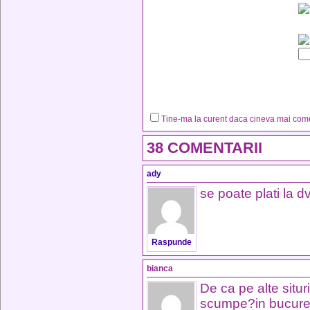
Tine-ma la curent daca cineva mai co
38 COMENTARII
ady
se poate plati la d
Raspunde
bianca
De ca pe alte situr
scumpe?in bucures