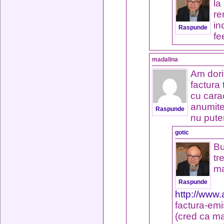
la
re
in
Raspunde
fe
madalina
Am dori
factura
cu cara
anumite
Raspunde
nu put
gotic
Bu
tr
ma
Raspunde
http://www.
factura-emi
(cred ca ma