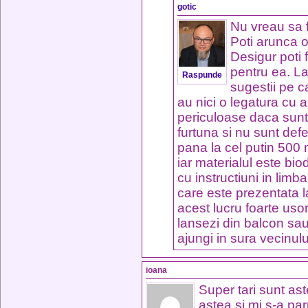
gotic
Nu vreau sa f
Poti arunca o 
Desigur poti 
pentru ea. La
Raspunde
sugestii pe c
au nici o legatura cu a
periculoase daca sunt 
furtuna si nu sunt defe
pana la cel putin 500 
iar materialul este bio
cu instructiuni in limb
care este prezentata l
acest lucru foarte us
lansezi din balcon sau
ajungi in sura vecinulu
ioana
Super tari sunt ast
astea si mi s-a par