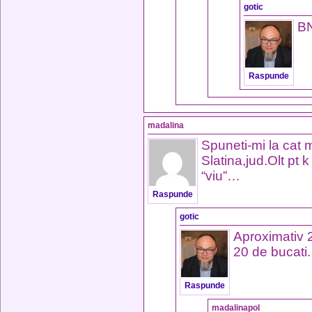
gotic
BN
Raspunde
madalina
Spuneti-mi la cat 
Slatina,jud.Olt pt 
“viu”…
Raspunde
gotic
Aproximativ 2
20 de bucati.
Raspunde
madalinapol