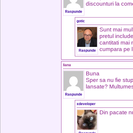
discounturi la co
Raspunde
gotic
Sunt mai mul
pretul includ
cantitati mai
cumpara pe lo
Raspunde
liana
Buna
Sper sa nu fie stupi
lansate? Multume
Raspunde
xdeveloper
Din pacate nu