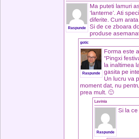
Ma puteti lamuri a
‘lanterne’. Ati spe
diferite. Cum arat
Si de ce zboara doa
Raspunde
produse asemanato
gotic
Forma este a
“Pingxi festi
la inaltimea 
gasita pe int
Raspunde
Un lucru va p
moment dat, nu pentru
prea mult. 🙂
Lavinia
Si la c
Raspunde