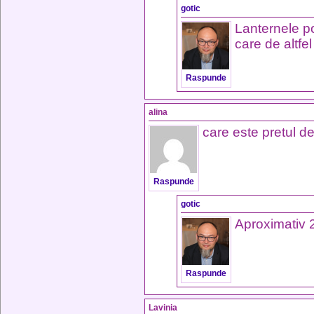
gotic
Lanternele p
care de altfe
Raspunde
alina
care este pretul d
Raspunde
gotic
Aproximativ
Raspunde
Lavinia