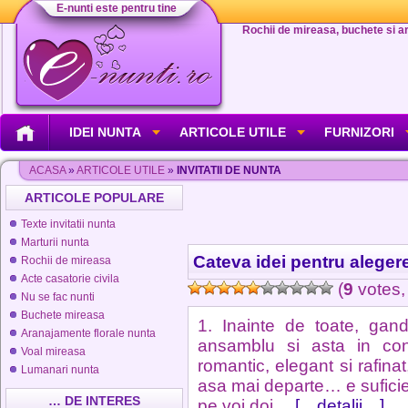
E-nunti este pentru tine
Rochii de mireasa, buchete si aran
IDEI NUNTA
ARTICOLE UTILE
FURNIZORI
ACASA
»
ARTICOLE UTILE
»
INVITATII DE NUNTA
ARTICOLE POPULARE
Texte invitatii nunta
Marturii nunta
Cateva idei pentru alegerea
Rochii de mireasa
Acte casatorie civila
(
9
votes,
Nu se fac nunti
Buchete mireasa
1. Inainte de toate, gandi
Aranajamente florale nunta
ansamblu si asta in conc
Voal mireasa
romantic, elegant si rafinat
Lumanari nunta
asa mai departe… e sufici
… DE INTERES
pe voi doi…
[…detalii…]