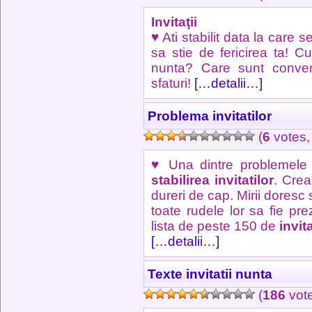
Invitaţii
♥ Ati stabilit data la care 
sa stie de fericirea ta! Cu
nunta? Care sunt conven
sfaturi!
[…detalii…]
Problema invitatilor
(
6
votes,
♥ Una dintre problemele 
stabilirea invitatilor
. Cre
dureri de cap. Mirii doresc s
toate rudele lor sa fie pr
lista de peste 150 de
invita
[…detalii…]
Texte invitatii nunta
(
186
vot