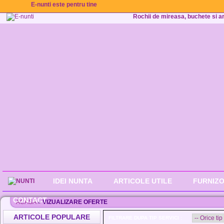
E-nunti este pentru tine
Rochii de mireasa, buchete si aran
IDEI NUNTA
ARTICOLE UTILE
FURNIZO
CONTACT
ACASA
»
VIZUALIZARE OFERTE
ARTICOLE POPULARE
FILTRARE DUPA TIP SERVICI :