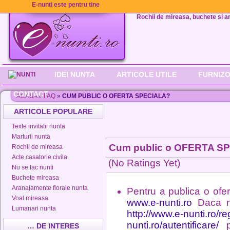
E-nunti este pentru tine
Rochii de mireasa, buchete si aran
IDEI NUNTA
ARTICOLE UTILE
FURNIZO
CONTACT
ACASA
»
FAQ
»
CUM PUBLIC O OFERTA SPECIALA?
ARTICOLE POPULARE
Texte invitatii nunta
Marturii nunta
Cum public o OFERTA S
Rochii de mireasa
Acte casatorie civila
(No Ratings Yet)
Nu se fac nunti
Buchete mireasa
Aranajamente florale nunta
Pentru a publica o ofer
Voal mireasa
www.e-nunti.ro
Daca nu
Lumanari nunta
http://www.e-nunti.ro/re
nunti.ro/autentificare/
pe
… DE INTERES