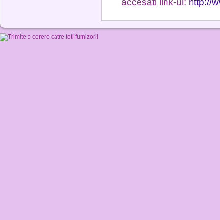
accesati link-ul:
http://