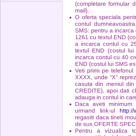
(completare formular d
mail).
O oferta speciala pentr
contul dumneavoastra. 
SMS: pentru a incarca 
1261 cu textul END (cos
a incarca contul cu 2
textul END (costul l
incarca contul cu 40 cr
END (costul lui SMS es
Veti primi pe telefo
XXXX, unde “X” reprezen
casuta din meniul din
CREDITE), apoi dati cli
adauga in contul in care
Daca aveti minimum 5
urmand link-ul
http:/
regasiti daca tineti mo
de sus OFERTE SPEC
Pentru a vizualiza t