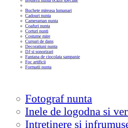
Bijuterii nunta ocazii speciale
Buchete mireasa lumanari
Cadouri nunta
Cameraman nunta
Coafuri nunta
Corturi nunti
Costume mire
Cursuri de dans
Decoratiuni nunta
DJ si sonorizari
Fantana de ciocolata sampanie
Foc artificii
Formatii nunta
Fotograf nunta
Inele de logodna si ve
Intretinere si infrumus