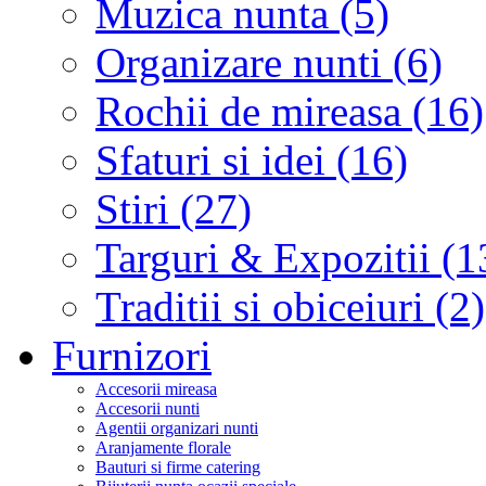
Muzica nunta (5)
Organizare nunti (6)
Rochii de mireasa (16)
Sfaturi si idei (16)
Stiri (27)
Targuri & Expozitii (1
Traditii si obiceiuri (2)
Furnizori
Accesorii mireasa
Accesorii nunti
Agentii organizari nunti
Aranjamente florale
Bauturi si firme catering