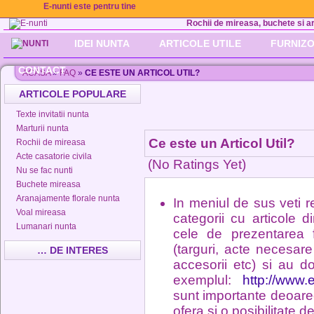
E-nunti este pentru tine
Rochii de mireasa, buchete si aran
IDEI NUNTA
ARTICOLE UTILE
FURNIZO
CONTACT
ACASA
»
FAQ
»
CE ESTE UN ARTICOL UTIL?
ARTICOLE POPULARE
Texte invitatii nunta
Marturii nunta
Ce este un Articol Util?
Rochii de mireasa
Acte casatorie civila
(No Ratings Yet)
Nu se fac nunti
Buchete mireasa
Aranajamente florale nunta
In meniul de sus veti re
Voal mireasa
categorii cu articole d
Lumanari nunta
cele de prezentarea fu
(targuri, acte necesare 
… DE INTERES
accesorii etc) si au do
exemplul:
http://www.e
sunt importante deoarece 
ofera si o posibilitate 