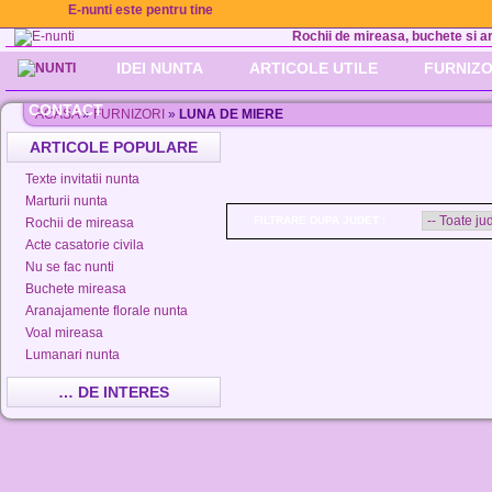
E-nunti este pentru tine
Rochii de mireasa, buchete si aran
IDEI NUNTA
ARTICOLE UTILE
FURNIZO
CONTACT
ACASA
»
FURNIZORI
»
LUNA DE MIERE
ARTICOLE POPULARE
Texte invitatii nunta
Marturii nunta
FILTRARE DUPA JUDET :
Rochii de mireasa
Acte casatorie civila
Nu se fac nunti
Buchete mireasa
Aranajamente florale nunta
Voal mireasa
Lumanari nunta
… DE INTERES