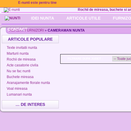
E-nunti este pentru tine
Rochii de mireasa, buchete si aran
IDEI NUNTA
ARTICOLE UTILE
FURNIZO
CONTACT
ACASA
»
FURNIZORI
»
CAMERAMAN NUNTA
ARTICOLE POPULARE
Texte invitatii nunta
Marturii nunta
FILTRARE DUPA JUDET :
Rochii de mireasa
Acte casatorie civila
Nu se fac nunti
Buchete mireasa
Aranajamente florale nunta
Voal mireasa
Lumanari nunta
… DE INTERES