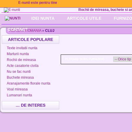
E-nunti este pentru tine
Rochii de mireasa, buchete si aran
IDEI NUNTA
ARTICOLE UTILE
FURNIZO
CONTACT
ACASA
»
ROMANIA
»
CLUJ
ARTICOLE POPULARE
Texte invitatii nunta
Marturii nunta
FILTRARE DUPA FURNIZORI :
Rochii de mireasa
Acte casatorie civila
Nu se fac nunti
Buchete mireasa
Aranajamente florale nunta
Voal mireasa
Lumanari nunta
… DE INTERES