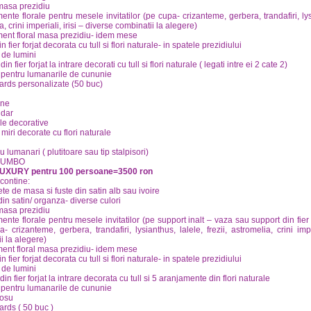
masa prezidiu
ente florale pentru mesele invitatilor (pe cupa- crizanteme, gerbera, trandafiri, lysi
, crini imperiali, irisi – diverse combinatii la alegere)
ent floral masa prezidiu- idem mese
n fier forjat decorata cu tull si flori naturale- in spatele prezidiului
de lumini
din fier forjat la intrare decorati cu tull si flori naturale ( legati intre ei 2 cate 2)
 pentru lumanarile de cununie
ards personalizate (50 buc)
ane
 dar
ele decorative
miri decorate cu flori naturale
u lumanari ( plutitoare sau tip stalpisori)
 JUMBO
LUXURY pentru 100 persoane=3500 ron
contine:
ete de masa si fuste din satin alb sau ivoire
din satin/ organza- diverse culori
masa prezidiu
ente florale pentru mesele invitatilor (pe support inalt – vaza sau support din fier 
- crizanteme, gerbera, trandafiri, lysianthus, lalele, frezii, astromelia, crini impe
i la alegere)
ent floral masa prezidiu- idem mese
n fier forjat decorata cu tull si flori naturale- in spatele prezidiului
de lumini
in fier forjat la intrare decorata cu tull si 5 aranjamente din flori naturale
 pentru lumanarile de cununie
rosu
ards ( 50 buc )