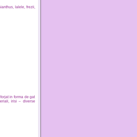
anthus, lalele, frezii,
forjat in forma de gat
riali, irisi – diverse