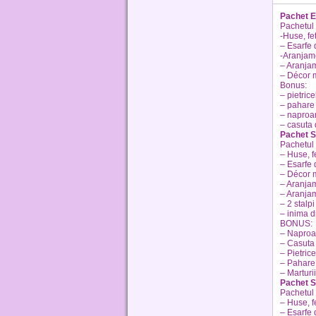
Pachet 
Pachetul 
-Huse, fe
– Esarfe 
-Aranjame
– Aranjam
– Décor m
Bonus:
– pietric
– pahare 
– naproa
– casuta 
Pachet S
Pachetul 
– Huse, f
– Esarfe 
– Décor 
– Aranjam
– Aranjam
– 2 stalpi
– inima di
BONUS:
– Napro
– Casuta
– Pietric
– Pahare 
– Marturii
Pachet S
Pachetul 
– Huse, f
– Esarfe 