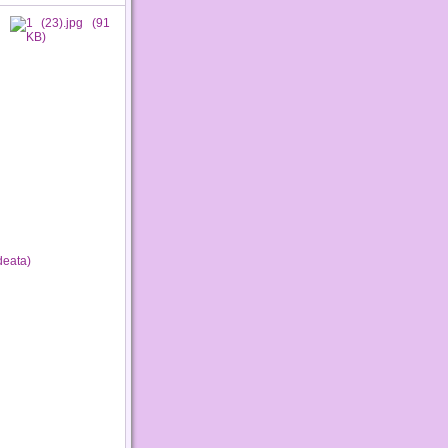
deata)