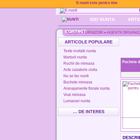
E-nunti este pentru tine
IDEI NUNTA
ARTI
CONTACT
ACASA
»
FURNIZORI
»
AGENTII ORGANIZ
ARTICOLE POPULARE
Texte invitatii nunta
Marturii nunta
Pachete d
Rochii de mireasa
Acte casatorie civila
Nu se fac nunti
Buchete mireasa
Aranajamente florale nunta
Voal mireasa
Lumanari nunta
… DE INTERES
DESCRI