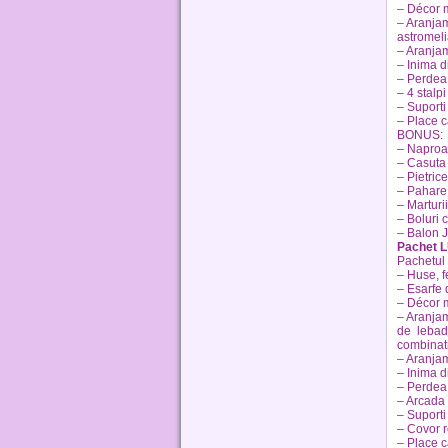
– Décor 
– Aranjam
astromelia
– Aranjam
– Inima di
– Perdea 
– 4 stalpi 
– Suporti
– Place c
BONUS:
– Napro
– Casuta
– Pietric
– Pahare 
– Marturii
– Boluri c
– Balon
Pachet 
Pachetul 
– Huse, f
– Esarfe 
– Décor 
– Aranjam
de lebada
combinati
– Aranjam
– Inima di
– Perdea 
– Arcada d
– Suporti
– Covor 
– Place c