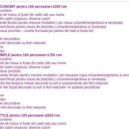
ECONOMY pentru 100 persoane=1000 ron
contine:
te de masa si fuste din satin alb sau ivoire
din satin/ organza- diverse culori
nte florale pentru mesele invitatilor ( pe masa-crizanteme/gerbera si verdeata)
ent floral pentru masa de prezidiu ( crizanteme/gerbera si verdeata)
asa prezidiu – esarfa fronsata pe partea din fata si fusta tull
ele decorative
miri decorate cu flori naturale
ne
dar
IMPLE pentru 100 persoane=1700 ron
contine:
ete de masa si fuste din satin alb sau ivoire
din satin/ organza- diverse culori
masa prezidiu
ente florale pentru mesele invitatilor ( pe masa/pe cupa-crizanteme/gerbera si ver
ent floral pentru masa de prezidiu ( crizanteme/gerbera si verdeata)
 din fier forjat la intrare decorati cu tull si aranjamente din flori naturale
n fier forjat decorate cu tull si flori naturale- in spatele prezidiului
ane
 dar
ele decorative
miri decorate cu flori naturale
TYLE pentru 100 persoane=2650 ron
contine:
ete de masa si fuste din satin alb sau ivoire
din satin/ organza- diverse culori