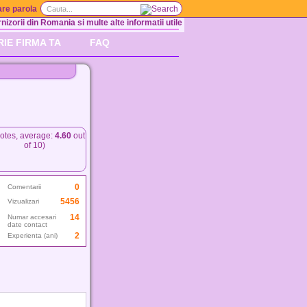
re parola
nizorii din Romania si multe alte informatii utile
RIE FIRMA TA
FAQ
otes, average:
4.60
out
of 10)
0
Comentarii
5456
Vizualizari
14
Numar accesari
date contact
2
Experienta (ani)