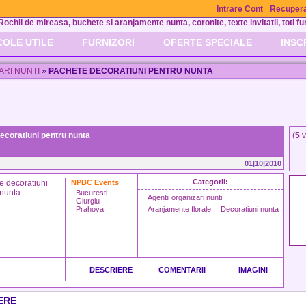
Intrare Cont
Recupera
Rochii de mireasa, buchete si aranjamente nunta, coronite, texte invitatii, toti fur
COLE UTILE
FURNIZORI
OFERTE SPECIALE
INSC
ARI NUNTI
»
PACHETE DECORATIUNI PENTRU NUNTA
ecoratiuni pentru nunta
(
5
v
01|10|2010
Categorii:
NPBC Events
Bucuresti
Agentii organizari nunti
Giurgiu
Prahova
Aranjamente florale
Decoratiuni nunta
DESCRIERE
COMENTARII
IMAGINI
ERE