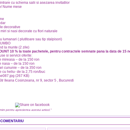
intrare cu schema salii si asezarea invitatilor
e/ Nume mese
ane
 dar
ele decorative
miri si nasi decorate cu flori naturale
u lumanari ( plutitoare sau tip stalpisori)
 JUMBO
 la munte (2 zile)
COUNT 10 % la toate pachetele, pentru contractele semnate pana la data de 15 no
se si servicii oferite:
 mireasa – de la 150 ron
 nasa – de la 150 ron
i cununie – de la 350 ron
 cu heliu- de la 2,75 ron/buc
 Str Ileana Cosinzeana, nr 9, sector 5 , Bucuresti
umim pentru aprecierrea acestui articol."
 COMENTARIU