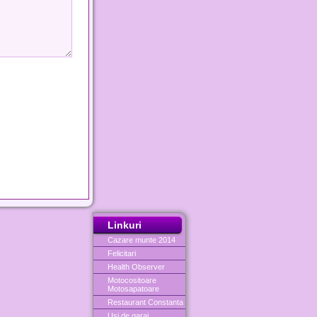
Linkuri
Cazare munte 2014
Felicitari
Health Observer
Motocositoare
Motosapatoare
Restaurant Constanta
Usi de garaj