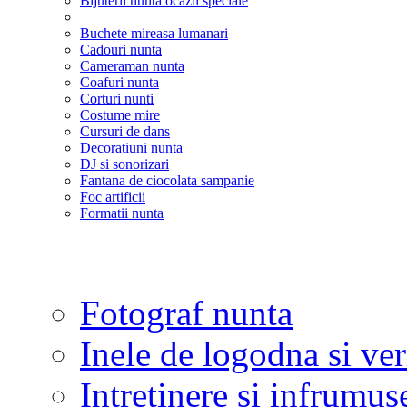
Bijuterii nunta ocazii speciale
Buchete mireasa lumanari
Cadouri nunta
Cameraman nunta
Coafuri nunta
Corturi nunti
Costume mire
Cursuri de dans
Decoratiuni nunta
DJ si sonorizari
Fantana de ciocolata sampanie
Foc artificii
Formatii nunta
Fotograf nunta
Inele de logodna si ve
Intretinere si infrumus