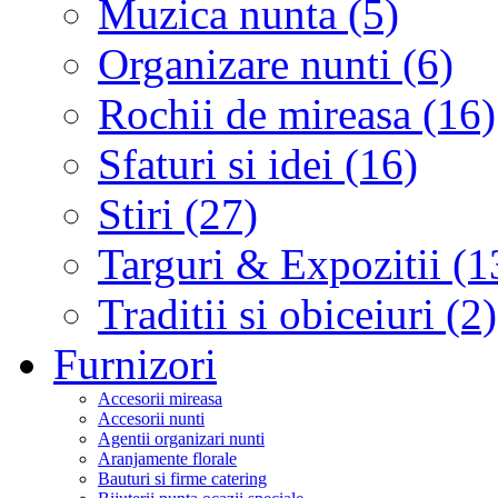
Muzica nunta (5)
Organizare nunti (6)
Rochii de mireasa (16)
Sfaturi si idei (16)
Stiri (27)
Targuri & Expozitii (1
Traditii si obiceiuri (2)
Furnizori
Accesorii mireasa
Accesorii nunti
Agentii organizari nunti
Aranjamente florale
Bauturi si firme catering