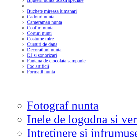
Bijuterii nunta ocazii speciale
Buchete mireasa lumanari
Cadouri nunta
Cameraman nunta
Coafuri nunta
Corturi nunti
Costume mire
Cursuri de dans
Decoratiuni nunta
DJ si sonorizari
Fantana de ciocolata sampanie
Foc artificii
Formatii nunta
Fotograf nunta
Inele de logodna si ve
Intretinere si infrumus