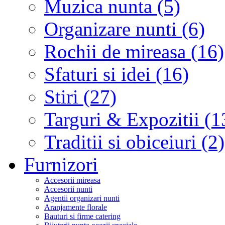
Muzica nunta (5)
Organizare nunti (6)
Rochii de mireasa (16)
Sfaturi si idei (16)
Stiri (27)
Targuri & Expozitii (1
Traditii si obiceiuri (2)
Furnizori
Accesorii mireasa
Accesorii nunti
Agentii organizari nunti
Aranjamente florale
Bauturi si firme catering