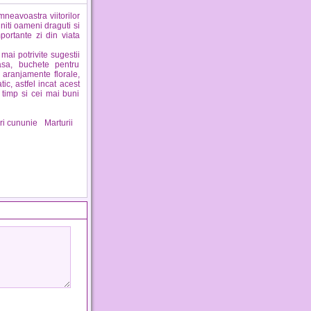
mneavoastra viitorilor
lniti oameni draguti si
portante zi din viata
 mai potrivite sugestii
sa, buchete pentru
aranjamente florale,
ic, astfel incat acest
 timp si cei mai buni
i cununie
Marturii