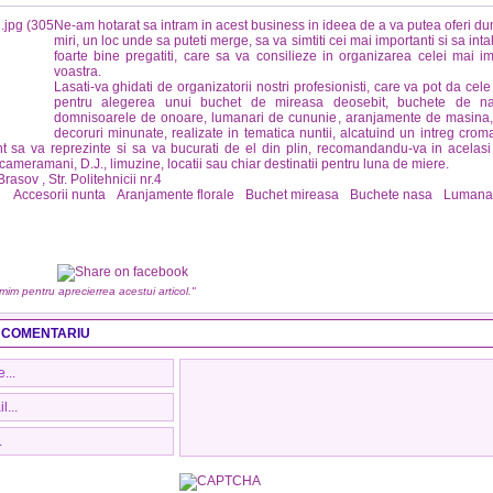
Ne-am hotarat sa intram in acest business in ideea de a va putea oferi du
miri, un loc unde sa puteti merge, sa va simtiti cei mai importanti si sa inta
foarte bine pregatiti, care sa va consilieze in organizarea celei mai im
voastra.
Lasati-va ghidati de organizatorii nostri profesionisti, care va pot da cele
pentru alegerea unui buchet de mireasa deosebit, buchete de na
domnisoarele de onoare, lumanari de cununie, aranjamente de masina, 
decoruri minunate, realizate in tematica nuntii, alcatuind un intreg cromat
 sa va reprezinte si sa va bucurati de el din plin, recomandandu-va in acelasi
, cameramani, D.J., limuzine, locatii sau chiar destinatii pentru luna de miere.
Brasov , Str. Politehnicii nr.4
:
Accesorii nunta
Aranjamente florale
Buchet mireasa
Buchete nasa
Lumanar
umim pentru aprecierrea acestui articol."
 COMENTARIU