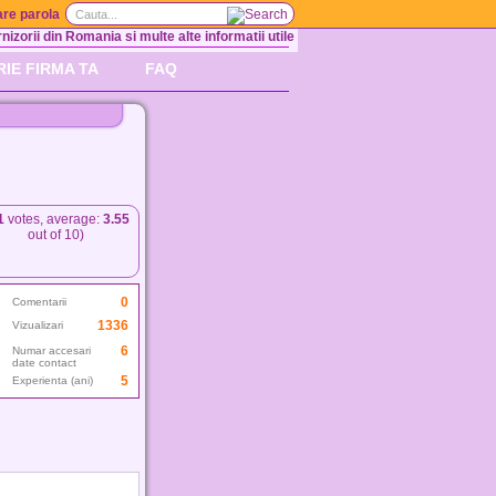
re parola
nizorii din Romania si multe alte informatii utile
RIE FIRMA TA
FAQ
1
votes, average:
3.55
out of 10)
0
Comentarii
1336
Vizualizari
6
Numar accesari
date contact
5
Experienta (ani)