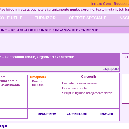
Intrare Cont
Recupera
Rochii de mireasa, buchete si aranjamente nunta, coronite, texte invitatii, toti fur
COLE UTILE
FURNIZORI
OFERTE SPECIALE
INSC
RE – DECORATIUNI FLORALE, ORGANIZARI EVENIMENTE
 – Decoratiuni florale, Organizari evenimente
(
1
25|11|2009
Categorii:
Metaphore
Brasov
Buchete mireasa lumanari
Bucuresti
Decoratiuni nunta
Sculpturi figurine aranjamente florale
DESCRIERE
COMENTARII
IMAGINI
ERE