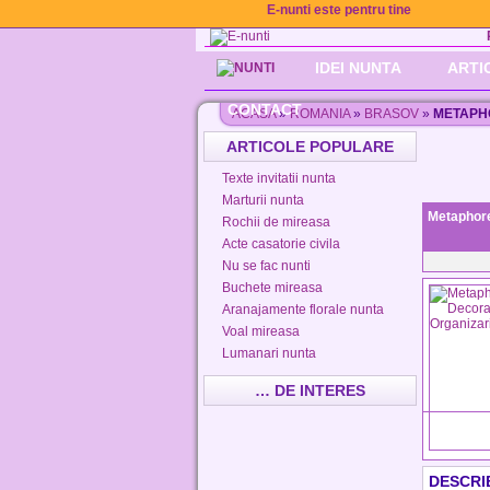
E-nunti este pentru tine
IDEI NUNTA
ARTI
CONTACT
ACASA
»
ROMANIA
»
BRASOV
»
METAPHO
ARTICOLE POPULARE
Texte invitatii nunta
Marturii nunta
Metaphore
Rochii de mireasa
Acte casatorie civila
Nu se fac nunti
Buchete mireasa
Aranajamente florale nunta
Voal mireasa
Lumanari nunta
… DE INTERES
DESCRI