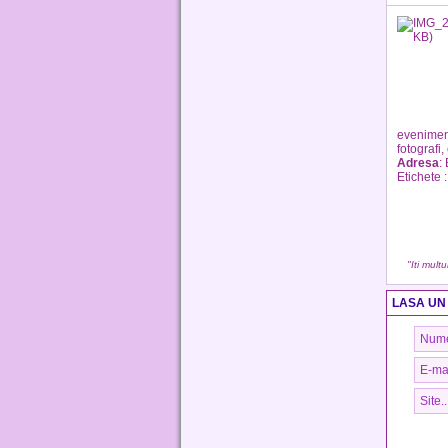
eveniment
fotografi
Adresa
: 
Etichete 
"Iti mult
LASA UN