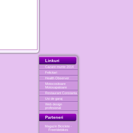
Linkuri
Cazare munte 2014
Felicitari
Health Observer
Motocositoare
Motosapatoare
Restaurant Constanta
Usi de garaj
Web design
profesional
Parteneri
Magazin Biciclete -
Freeridebikes