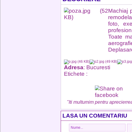
Machiaj p
remodela
foto, ex
profesioni
Toate ma
aerografi
Deplasare 
Adresa
: Bucuresti
Etichete :
"Iti multumim pentru aprecierrea
LASA UN COMENTARIU