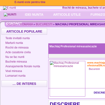
E-nunti este pentru tine
Rochii de mireasa, buchete si aran
IDEI NUNTA
ARTICOLE UTILE
FURNIZO
CONTACT
ACASA
»
ROMANIA
»
BUCURESTI
»
MACHIAJ PROFESIONAL MIREASA/
ARTICOLE POPULARE
Texte invitatii nunta
Marturii nunta
Machiaj Profesional mireasa/ocazie
Rochii de mireasa
Acte casatorie civila
Nu se fac nunti
Buchete mireasa
www.machiajp
ofesionalSN.r
Aranajamente florale nunta
Bucuresti
Voal mireasa
Lumanari nunta
… DE INTERES
DESCRI
DESCRIERE