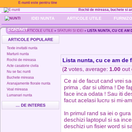
E-nunti este pentru tine
Rochii de mireasa, buchete si aran
IDEI NUNTA
ARTICOLE UTILE
FURNIZO
CONTACT
ACASA
»
ARTICOLE UTILE
»
SFATURI SI IDEI
»
LISTA NUNTA, CU CE AM 
ARTICOLE POPULARE
Texte invitatii nunta
Marturii nunta
Lista nunta, cu ce am de 
Rochii de mireasa
Acte casatorie civila
(
2
votes, average:
1.00
out 
Nu se fac nunti
Buchete mireasa
Ce ai de facut cand vrei sa–
Aranajamente florale nunta
prima , dar si ultima ! De f
Voal mireasa
face inca odata ! Sau iti de
Lumanari nunta
facut acelasi lucru si mi-am
… DE INTERES
In primul rand sa iei o gura 
deschizi laptopul si sa ince
deschizi un fisier word si s