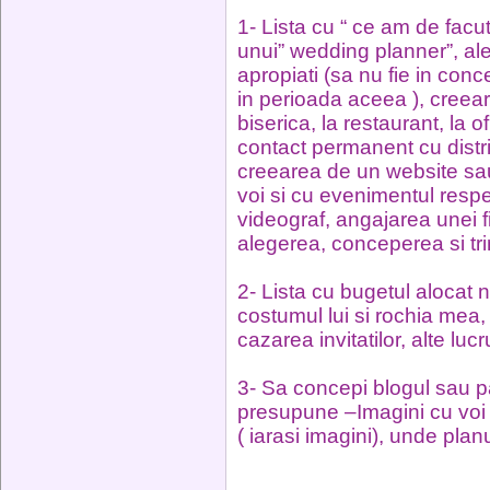
1- Lista cu “ ce am de facu
unui” wedding planner”, aleg
apropiati (sa nu fie in conc
in perioada aceea ), creeare
biserica, la restaurant, la of
contact permanent cu distribu
creearea de un website sa
voi si cu evenimentul respe
videograf, angajarea unei f
alegerea, conceperea si trimi
2- Lista cu bugetul alocat nu
costumul lui si rochia mea, 
cazarea invitatilor, alte lu
3- Sa concepi blogul sau p
presupune –Imagini cu voi 
( iarasi imagini), unde plan