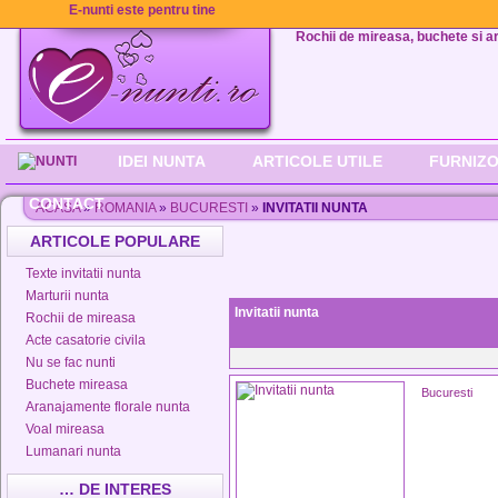
E-nunti este pentru tine
Rochii de mireasa, buchete si aran
IDEI NUNTA
ARTICOLE UTILE
FURNIZO
CONTACT
ACASA
»
ROMANIA
»
BUCURESTI
»
INVITATII NUNTA
ARTICOLE POPULARE
Texte invitatii nunta
Marturii nunta
Invitatii nunta
Rochii de mireasa
Acte casatorie civila
Nu se fac nunti
Buchete mireasa
Bucuresti
Aranajamente florale nunta
Voal mireasa
Lumanari nunta
… DE INTERES