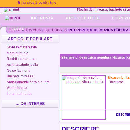
E-nunti este pentru tine
Rochii de mireasa, buchete si aran
IDEI NUNTA
ARTICOLE UTILE
FURNIZO
CONTACT
ACASA
»
ROMANIA
»
BUCURESTI
»
INTERPRETUL DE MUZICA POPULAR
ARTICOLE POPULARE
Texte invitatii nunta
Marturii nunta
Interpretul de muzica populara Nicusor Io
Rochii de mireasa
Acte casatorie civila
Nu se fac nunti
Buchete mireasa
Nicusor Ionita
Aranajamente florale nunta
Bucuresti
Voal mireasa
Lumanari nunta
… DE INTERES
DESCRI
DESCRIERE