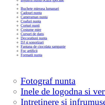
Bijuterii nunta ocazii speciale
Buchete mireasa lumanari
Cadouri nunta
Cameraman nunta
Coafuri nunta
Corturi nunti
Costume mire
Cursuri de dans
Decoratiuni nunta
DJ si sonorizari
Fantana de ciocolata sampanie
Foc artificii
Formatii nunta
Fotograf nunta
Inele de logodna si ve
Intretinere si infrumus