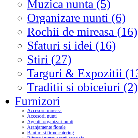
Muzica nunta (5)
Organizare nunti (6)
Rochii de mireasa (16)
Sfaturi si idei (16)
Stiri (27)
Targuri & Expozitii (1
Traditii si obiceiuri (2)
Furnizori
Accesorii mireasa
Accesorii nunti
Agentii organizari nunti
Aranjamente florale
Bauturi si firme catering