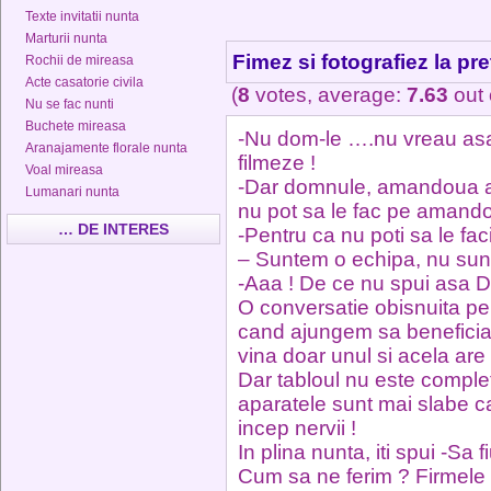
Texte invitatii nunta
Marturii nunta
Fimez si fotografiez la pre
Rochii de mireasa
Acte casatorie civila
(
8
votes, average:
7.63
out 
Nu se fac nunti
Buchete mireasa
-Nu dom-le ….nu vreau asa …
Aranajamente florale nunta
filmeze !
Voal mireasa
-Dar domnule, amandoua act
Lumanari nunta
nu pot sa le fac pe amand
… DE INTERES
-Pentru ca nu poti sa le fa
– Suntem o echipa, nu sunt
-Aaa ! De ce nu spui asa 
O conversatie obisnuita pe c
cand ajungem sa beneficiam
vina doar unul si acela are
Dar tabloul nu este compl
aparatele sunt mai slabe ca
incep nervii !
In plina nunta, iti spui -S
Cum sa ne ferim ? Firmele d