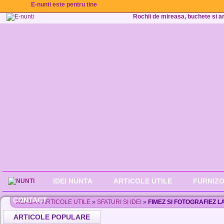
E-nunti este pentru tine
Rochii de mireasa, buchete si aran
IDEI NUNTA
ARTICOLE UTILE
FURNIZO
CONTACT
ACASA
»
ARTICOLE UTILE
»
SFATURI SI IDEI
»
FIMEZ SI FOTOGRAFIEZ L
ARTICOLE POPULARE