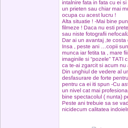
intalnire fata in fata cu ei
un prieten sau chiar mai mu
ocupa cu acest lucru !
Alta situatie ! -Mai bine p
filmeze ! Daca nu esti pret
sau niste fotografii nefocal
Dar ai un avantaj ,te costa
Insa , peste ani …copii sunt
munca iar fetita ta , mare f
imaginile si “pozele” TATI c
ca te-ai zgarcit si acum nu a
Din unghiul de vedere al 
desfasurare de forte pentru e
pentru ca ei iti spun -Cu a
un nivel cat mai profesional
bine spectacolul ( nunta) pe
Peste ani trebuie sa se vad
nicidecum calitatea indoieln