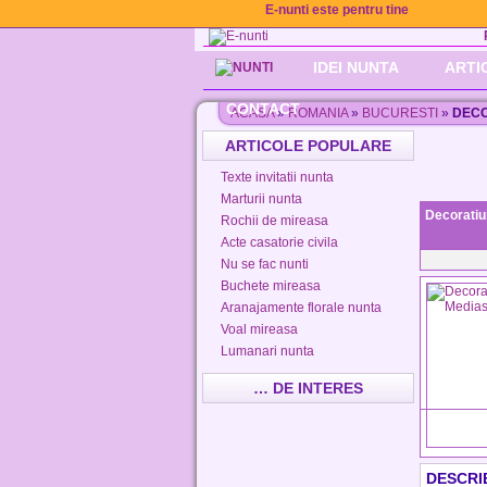
E-nunti este pentru tine
IDEI NUNTA
ARTI
CONTACT
ACASA
»
ROMANIA
»
BUCURESTI
»
DECO
ARTICOLE POPULARE
Texte invitatii nunta
Marturii nunta
Decoratiu
Rochii de mireasa
Acte casatorie civila
Nu se fac nunti
Buchete mireasa
Aranajamente florale nunta
Voal mireasa
Lumanari nunta
… DE INTERES
DESCRI