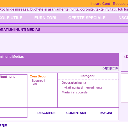
Intrare Cont
Recupera
Rochii de mireasa, buchete si aranjamente nunta, coronite, texte invitatii, toti fur
COLE UTILE
FURNIZORI
OFERTE SPECIALE
INSC
RATIUNI NUNTI MEDIAS
ni nunti Medias
(
1
04|11|2010
Categorii:
Cora Decor
Bucuresti
Decoratiuni nunta
Sibiu
Invitatii nunta si meniuri nunta
Marturii si cocarde
DESCRIERE
COMENTARII
IMAGINI
ERE