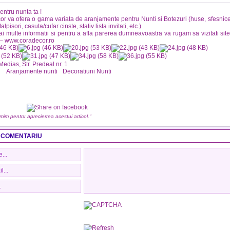
entru nunta ta !
r va ofera o gama variata de aranjamente pentru Nunti si Botezuri (huse, sfesnice
alpisori, casuta/cufar cinste, stativ lista invitati, etc.)
i multe informatii si pentru a afla parerea dumneavoastra va rugam sa vizitati site
 – www.coradecor.ro
 Medias, Str. Predeal nr. 1
:
Aranjamente nunti
Decoratiuni Nunti
umim pentru aprecierrea acestui articol."
 COMENTARIU