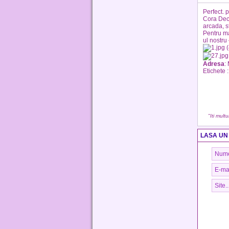
Perfect. p
Cora Deco
arcada, st
Pentru ma
ul nostru
Adresa
:
Etichete 
"Iti mult
LASA UN