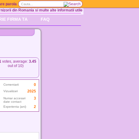
re parola
nizorii din Romania si multe alte informatii utile
RIE FIRMA TA
FAQ
1
votes, average:
3.45
out of 10)
0
Comentarii
2025
Vizualizari
3
Numar accesari
date contact
2
Experienta (ani)