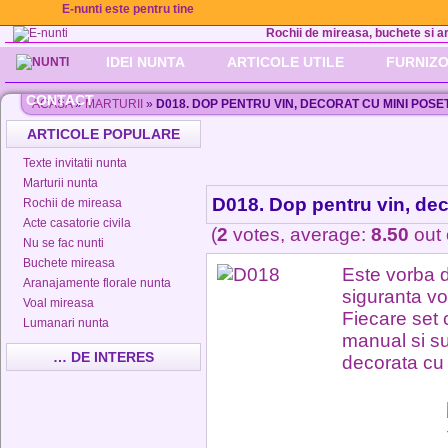
E-nunti este pentru tine
Rochii de mireasa, buchete si aran
IDEI NUNTA
ARTICOLE UTILE
FURNIZO
CONTACT
ACASA
»
MARTURII
»
D018. DOP PENTRU VIN, DECORAT CU MINI POSE
ARTICOLE POPULARE
Texte invitatii nunta
Marturii nunta
D018. Dop pentru vin, dec
Rochii de mireasa
Acte casatorie civila
(
2
votes, average:
8.50
out 
Nu se fac nunti
Buchete mireasa
Este vorba d
Aranajamente florale nunta
siguranta vo
Voal mireasa
Fiecare set 
Lumanari nunta
manual si su
… DE INTERES
decorata cu 