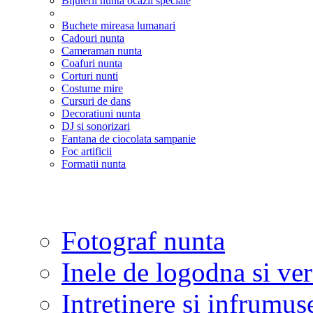
Bijuterii nunta ocazii speciale
Buchete mireasa lumanari
Cadouri nunta
Cameraman nunta
Coafuri nunta
Corturi nunti
Costume mire
Cursuri de dans
Decoratiuni nunta
DJ si sonorizari
Fantana de ciocolata sampanie
Foc artificii
Formatii nunta
Fotograf nunta
Inele de logodna si ve
Intretinere si infrumus