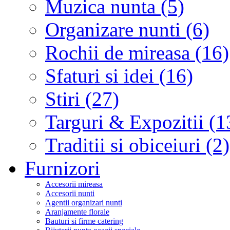
Muzica nunta (5)
Organizare nunti (6)
Rochii de mireasa (16)
Sfaturi si idei (16)
Stiri (27)
Targuri & Expozitii (1
Traditii si obiceiuri (2)
Furnizori
Accesorii mireasa
Accesorii nunti
Agentii organizari nunti
Aranjamente florale
Bauturi si firme catering