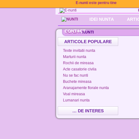
E-nunti este pentru tine
IDEI NUNTA
ARTI
CONTACT
ACASA
»
NUNTI
ARTICOLE POPULARE
Texte invitatii nunta
Marturii nunta
Rochii de mireasa
Acte casatorie civila
Nu se fac nunti
Buchete mireasa
Aranajamente florale nunta
Voal mireasa
Lumanari nunta
… DE INTERES