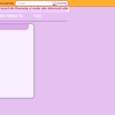
re parola
nizorii din Romania si multe alte informatii utile
RIE FIRMA TA
FAQ