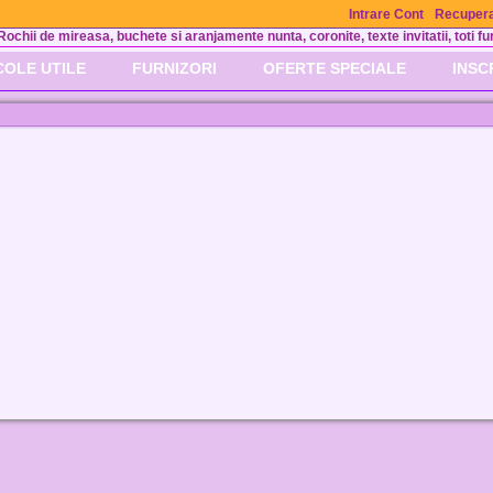
Intrare Cont
Recupera
Rochii de mireasa, buchete si aranjamente nunta, coronite, texte invitatii, toti fur
COLE UTILE
FURNIZORI
OFERTE SPECIALE
INSC