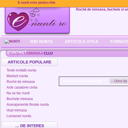
E-nunti este pentru tine
Rochii de mireasa, buchete si aran
IDEI NUNTA
ARTICOLE UTILE
FURNIZO
CONTACT
ACASA
»
ROMANIA
»
CLUJ
ARTICOLE POPULARE
Texte invitatii nunta
Marturii nunta
FILTRARE DUPA FURNIZORI :
Rochii de mireasa
Acte casatorie civila
Nu se fac nunti
Buchete mireasa
Aranajamente florale nunta
Voal mireasa
Lumanari nunta
… DE INTERES